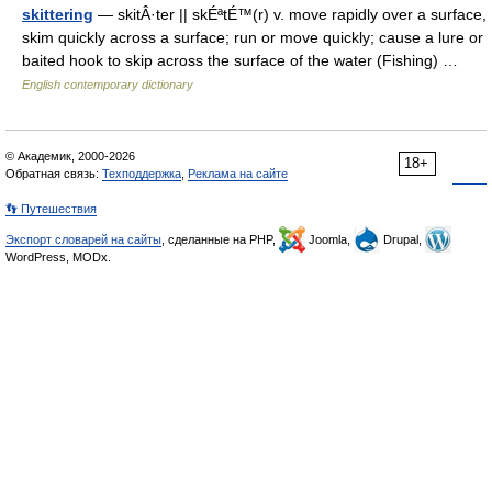
skittering
— skitÂ·ter || skÉªtÉ™(r) v. move rapidly over a surface,
skim quickly across a surface; run or move quickly; cause a lure or
baited hook to skip across the surface of the water (Fishing) …
English contemporary dictionary
© Академик, 2000-2026
18+
Обратная связь:
Техподдержка
,
Реклама на сайте
👣 Путешествия
Экспорт словарей на сайты
, сделанные на PHP,
Joomla,
Drupal,
WordPress, MODx.