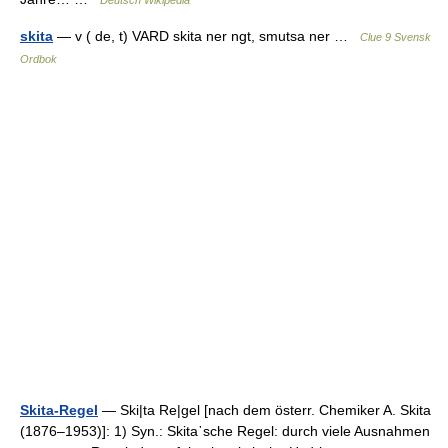
Deutsch Wikipedia
skita
— v ( de, t) VARD skita ner ngt, smutsa ner …
Clue 9 Svensk
Ordbok
Skita-Regel
— Ski|ta Re|gel [nach dem österr. Chemiker A. Skita
(1876–1953)]: 1) Syn.: Skita᾿sche Regel: durch viele Ausnahmen