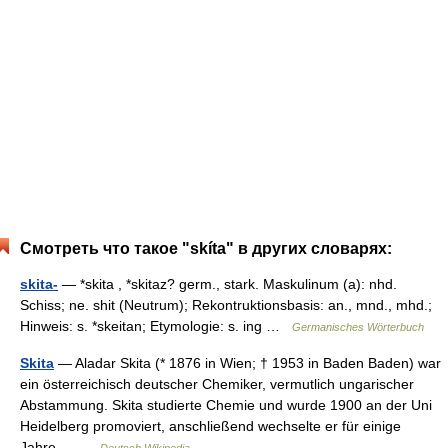
Смотреть что такое "skíta" в других словарях:
skita-
— *skita , *skitaz? germ., stark. Maskulinum (a): nhd.
Schiss; ne. shit (Neutrum); Rekontruktionsbasis: an., mnd., mhd.;
Hinweis: s. *skeitan; Etymologie: s. ing …
Germanisches Wörterbuch
Skita
— Aladar Skita (* 1876 in Wien; † 1953 in Baden Baden) war
ein österreichisch deutscher Chemiker, vermutlich ungarischer
Abstammung. Skita studierte Chemie und wurde 1900 an der Uni
Heidelberg promoviert, anschließend wechselte er für einige
Jahre… …