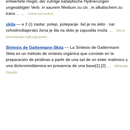
entwertete Regel, der zufolge katalytische Hydrierungen
ungesättigter Verb. in saurem Medium zu cis , in alkalischem zu
trans… …
Universal-Lexikon
skíta
— e ž (í) zastar. potep, potepanje: šel je na skito ∙ nar.
vzhodnoštajersko žena je šla na skito je zapustila moža …
Slovar
slovenskega knjižnega jezika
Síntesis de Gattermann-Skita
— La Síntesis de Gattermann
Skita es un método de síntesis orgánica que consiste en la
preparación de piridinas a partir de una sal de un éster malónico y
una diclorometilamina en presencia de una base[1] [2] …
Wikipedia
Español