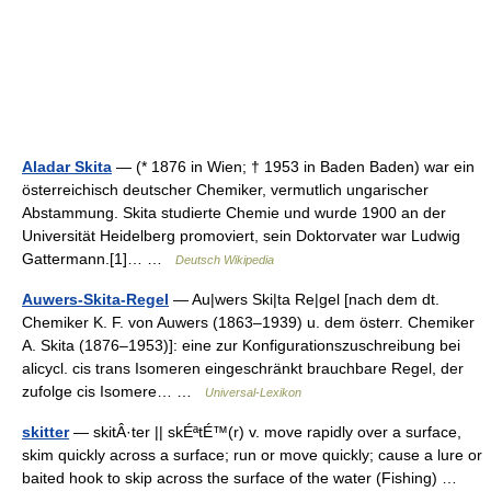
Aladar Skita
— (* 1876 in Wien; † 1953 in Baden Baden) war ein
österreichisch deutscher Chemiker, vermutlich ungarischer
Abstammung. Skita studierte Chemie und wurde 1900 an der
Universität Heidelberg promoviert, sein Doktorvater war Ludwig
Gattermann.[1]… …
Deutsch Wikipedia
Auwers-Skita-Regel
— Au|wers Ski|ta Re|gel [nach dem dt.
Chemiker K. F. von Auwers (1863–1939) u. dem österr. Chemiker
A. Skita (1876–1953)]: eine zur Konfigurationszuschreibung bei
alicycl. cis trans Isomeren eingeschränkt brauchbare Regel, der
zufolge cis Isomere… …
Universal-Lexikon
skitter
— skitÂ·ter || skÉªtÉ™(r) v. move rapidly over a surface,
skim quickly across a surface; run or move quickly; cause a lure or
baited hook to skip across the surface of the water (Fishing) …