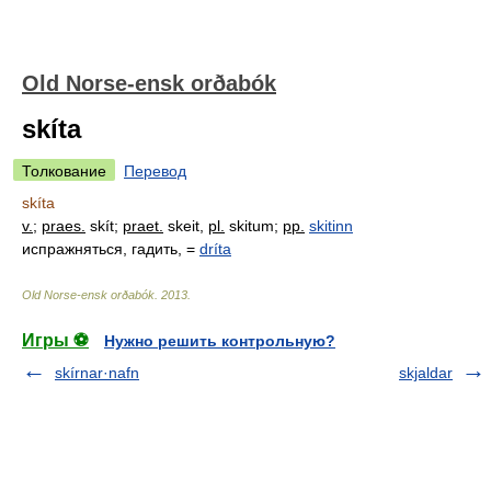
Old Norse-ensk orðabók
skíta
Толкование
Перевод
skíta
v.
;
praes.
skít;
praet.
skeit,
pl.
skitum;
pp.
skitinn
испражняться, гадить
, =
dríta
Old Norse-ensk orðabók
.
2013
.
Игры ⚽
Нужно решить контрольную?
skírnar·nafn
skjaldar